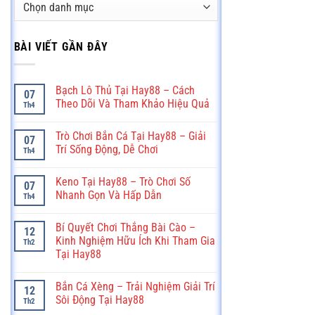
Danh
mục
BÀI VIẾT GẦN ĐÂY
Bạch Lô Thủ Tại Hay88 – Cách
07
Theo Dõi Và Tham Khảo Hiệu Quả
Th4
Trò Chơi Bắn Cá Tại Hay88 – Giải
07
Trí Sống Động, Dễ Chơi
Th4
Keno Tại Hay88 – Trò Chơi Số
07
Nhanh Gọn Và Hấp Dẫn
Th4
Bí Quyết Chơi Thắng Bài Cào –
12
Kinh Nghiệm Hữu Ích Khi Tham Gia
Th2
Tại Hay88
Bắn Cá Xèng – Trải Nghiệm Giải Trí
12
Sôi Động Tại Hay88
Th2