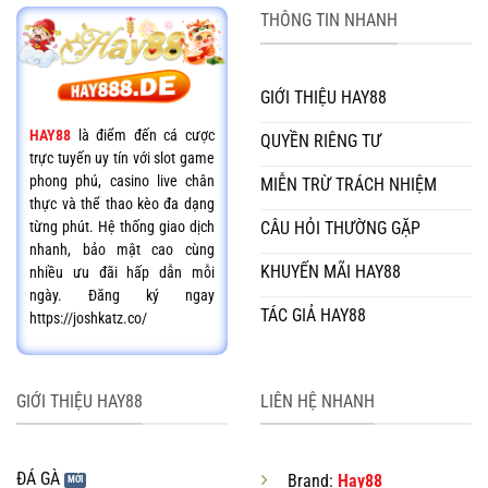
THÔNG TIN NHANH
GIỚI THIỆU HAY88
HAY88
là điểm đến cá cược
QUYỀN RIÊNG TƯ
trực tuyến uy tín với slot game
phong phú, casino live chân
MIỄN TRỪ TRÁCH NHIỆM
thực và thể thao kèo đa dạng
từng phút. Hệ thống giao dịch
CÂU HỎI THƯỜNG GẶP
nhanh, bảo mật cao cùng
KHUYẾN MÃI HAY88
nhiều ưu đãi hấp dẫn mỗi
ngày. Đăng ký ngay
TÁC GIẢ HAY88
https://joshkatz.co/
GIỚI THIỆU HAY88
LIÊN HỆ NHANH
ĐÁ GÀ
Brand:
Hay88