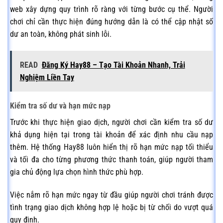
web xây dựng quy trình rõ ràng với từng bước cụ thể. Người
chơi chỉ cần thực hiện đúng hướng dẫn là có thể cập nhật số
dư an toàn, không phát sinh lỗi.
READ
Đăng Ký Hay88 – Tạo Tài Khoản Nhanh, Trải
Nghiệm Liền Tay
Kiểm tra số dư và hạn mức nạp
Trước khi thực hiện giao dịch, người chơi cần kiểm tra số dư
khả dụng hiện tại trong tài khoản để xác định nhu cầu nạp
thêm. Hệ thống Hay88 luôn hiển thị rõ hạn mức nạp tối thiểu
và tối đa cho từng phương thức thanh toán, giúp người tham
gia chủ động lựa chọn hình thức phù hợp.
Việc nắm rõ hạn mức ngay từ đầu giúp người chơi tránh được
tình trạng giao dịch không hợp lệ hoặc bị từ chối do vượt quá
quy định.