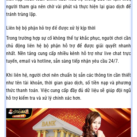
người tham gia nên chờ vài phút và thực hiện lại giao dịch để
tránh trùng lặp.
Liên hệ bộ phận hỗ trợ để được xử lý kịp thời
Trong trường hợp sự cố không thể tự khắc phục, người chơi cần
chủ động liên hệ bộ phận hỗ trợ để được giải quyết nhanh
nhất. Nền tảng cung cấp nhiều kênh hỗ trợ như live chat trực
tuyến, email và hotline, sẵn sàng tiếp nhận yêu cầu 24/7.
Khi liên hệ, người chơi nên chuẩn bị sẵn các thông tin cần thiết
như tên tài khoản, thời gian giao dịch, số tiền nạp và phương
thức thanh toán. Việc cung cấp đầy đủ dữ liệu sẽ giúp đội ngũ
hỗ trợ kiểm tra và xử lý chính xác hơn.