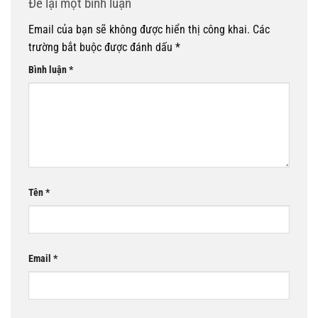
Để lại một bình luận
Email của bạn sẽ không được hiển thị công khai.
Các
trường bắt buộc được đánh dấu
*
Bình luận
*
Tên
*
Email
*