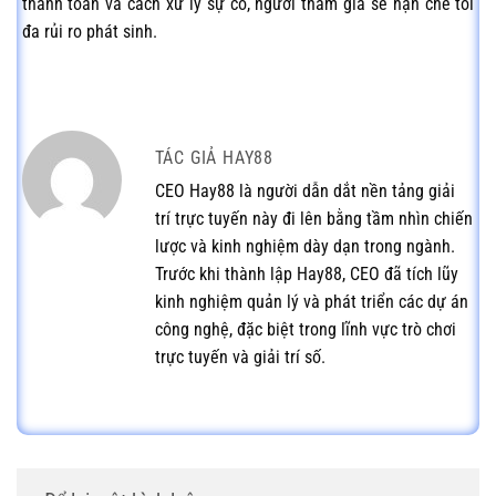
thanh toán và cách xử lý sự cố, người tham gia sẽ hạn chế tối
đa rủi ro phát sinh.
TÁC GIẢ HAY88
CEO Hay88 là người dẫn dắt nền tảng giải
trí trực tuyến này đi lên bằng tầm nhìn chiến
lược và kinh nghiệm dày dạn trong ngành.
Trước khi thành lập Hay88, CEO đã tích lũy
kinh nghiệm quản lý và phát triển các dự án
công nghệ, đặc biệt trong lĩnh vực trò chơi
trực tuyến và giải trí số.