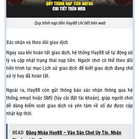
Quy trình nạp tiền Hay88 chi tiết trên web
Xác nhận và theo dõi giao dịch
Ngay sau khi hoàn tất giao dịch, hệ thống Hay88 sẽ tự động xử
lý và cập nhật trạng thái nạp tiền. Người chơi có thể theo dõi
tiến trình tại mục Lịch sử giao dịch để biết giao dịch đang chờ
xử lý hay đã hoàn tất.
Ngoài ra, Hay88 còn gửi thông báo xác nhận thông qua hệ
thống, email hoặc SMS (tùy cài đặt tài khoản), giúp người chơi
dễ dàng kiểm soát giao dịch và yên tâm về số dư được cập
nhật kịp thời.
READ
Đăng Nhập Hay88 – Vào Sân Chơi Uy Tín, Nhận