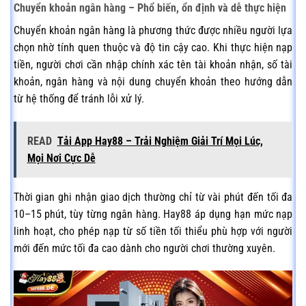
Chuyển khoản ngân hàng – Phổ biến, ổn định và dễ thực hiện
Chuyển khoản ngân hàng là phương thức được nhiều người lựa
chọn nhờ tính quen thuộc và độ tin cậy cao. Khi thực hiện nạp
tiền, người chơi cần nhập chính xác tên tài khoản nhận, số tài
khoản, ngân hàng và nội dung chuyển khoản theo hướng dẫn
từ hệ thống để tránh lỗi xử lý.
READ
Tải App Hay88 – Trải Nghiệm Giải Trí Mọi Lúc,
Mọi Nơi Cực Dễ
Thời gian ghi nhận giao dịch thường chỉ từ vài phút đến tối đa
10–15 phút, tùy từng ngân hàng. Hay88 áp dụng hạn mức nạp
linh hoạt, cho phép nạp từ số tiền tối thiểu phù hợp với người
mới đến mức tối đa cao dành cho người chơi thường xuyên.