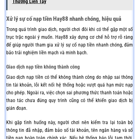
Thưởng Liền Tay
Xử lý sự cố nạp tiền Hay88 nhanh chóng, hiệu quả
Trong quá trình giao dịch, người chơi đôi khi có thể gặp một số
trục trặc ngoài ý muốn. Hay88 xây dựng cơ chế hỗ trợ rõ ràng
để giúp người tham gia xử lý sự cố nạp tiền nhanh chóng, đảm
bảo trải nghiệm liền mạch và minh bạch.
Giao dịch nạp tiền không thành công
Giao dịch nạp tiền có thể không thành công do nhập sai thông
tin tài khoản, lỗi kết nối hệ thống hoặc vượt quá hạn mức nạp
cho phép. Ngoài ra, việc chọn sai phương thức thanh toán hoặc
thao tác chưa đúng quy trình cũng có thể khiến giao dịch bị
gián đoạn.
Khi gặp tình huống này, người chơi nên kiểm tra lại toàn bộ
thông tin đã nhập, đảm bảo số tài khoản, tên ngân hàng và số
tiền nạp hoàn toàn chính xác. Nếu hệ thống báo lỗi tạm thời,